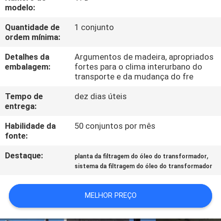
CONTROLE
modelo:
DA
Quantidade de
1 conjunto
ordem mínima:
QUALIDADE
Detalhes da
Argumentos de madeira, apropriados
embalagem:
fortes para o clima interurbano do
CONTACTE-
transporte e da mudança do fre
NOS
Tempo de
dez dias úteis
entrega:
NOTÍCIA
Habilidade da
50 conjuntos por mês
fonte:
PEÇA
Destaque:
,
planta da filtragem do óleo do transformador
UMAS
sistema da filtragem do óleo do transformador
CITAÇÕES
MELHOR PREÇO
MAPA