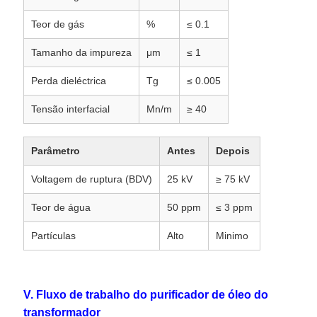
Teor de gás
%
≤ 0.1
Tamanho da impureza
μm
≤ 1
Perda dieléctrica
Tg
≤ 0.005
Tensão interfacial
Mn/m
≥ 40
Parâmetro
Antes
Depois
Voltagem de ruptura (BDV)
25 kV
≥ 75 kV
Teor de água
50 ppm
≤ 3 ppm
Partículas
Alto
Minimo
V. Fluxo de trabalho do purificador de óleo do
transformador