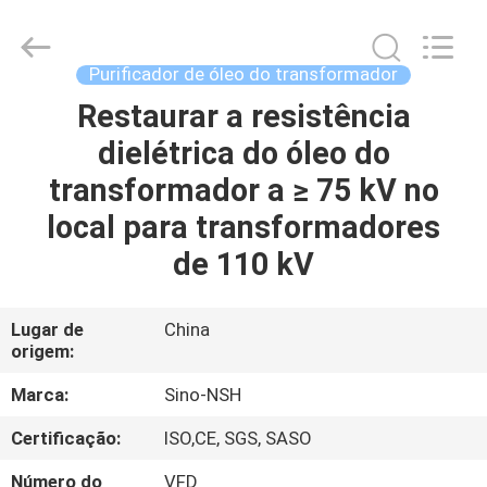
NSH
Oil
Purifier
Manufacture
Co.,
Purificador de óleo do transformador
Ltd.
All
Restaurar a resistência
CASA
Rights
Reserved.
dielétrica do óleo do
PRODUTOS
transformador a ≥ 75 kV no
local para transformadores
SOBRE
de 110 kV
NÓS
Lugar de
China
origem:
EXCURSÃO
DA
Marca:
Sino-NSH
FÁBRICA
Certificação:
ISO,CE, SGS, SASO
Número do
VFD