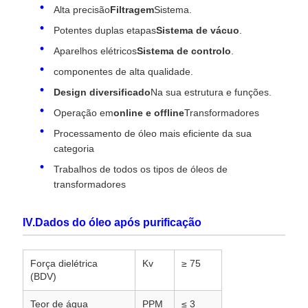
Alta precisão
Filtragem
Sistema.
Potentes duplas etapas
Sistema de vácuo
.
Aparelhos elétricos
Sistema de controlo
.
componentes de alta qualidade.
Design diversificado
Na sua estrutura e funções.
Operação em
online e offline
Transformadores
Processamento de óleo mais eficiente da sua
categoria
Trabalhos de todos os tipos de óleos de
transformadores
IV.Dados do óleo após purificação
Força dielétrica
Kv
≥ 75
(BDV)
Teor de água
PPM
≤ 3