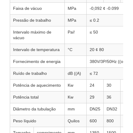
Faixa de vácuo
MPa
-0,092 ¢ -0.099
Pressão de trabalho
MPa
≤ 0.2
Intervalo máximo de
Pai!
≤ 50
vácuo
Intervalo de temperatura
°C
20 ¢ 80
Fornecimento de energia
380V/3P/50Hz ((ou con
Ruído de trabalho
dB ((A)
≤ 72
Potência de aquecimento
Kw
24
30
48
Potência total
Kw
29
36
56
Diâmetro da tubulação
mm
DN25
DN32
DN3
Peso líquido
Quilos
600
800
900
Tamanho
comprimento
mm
1350
1500
1550