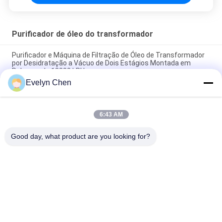
Purificador de óleo do transformador
Purificador e Máquina de Filtração de Óleo de Transformador
por Desidratação a Vácuo de Dois Estágios Montada em
Reboque de 18000 LPH
Evelyn Chen
Restaurar a resistência dielétrica do óleo do transformador a
≥ 75 kV no local para transformadores de 110 kV
6:43 AM
Purificador de óleo de aço inoxidável do vácuo do desidratador
para tratar o óleo isolante bonde
Good day, what product are you looking for?
Categorias populares
Todos
Purificador De Óleo 
Purificador De Óleo 
Vácuo
Da Isolação
Purificador De Óleo 
Purificador De Óleo 