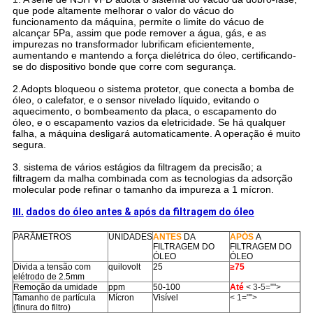
que pode altamente melhorar o valor do vácuo do
funcionamento da máquina, permite o limite do vácuo de
alcançar 5Pa, assim que pode remover a água, gás, e as
impurezas no transformador lubrificam eficientemente,
aumentando e mantendo a força dielétrica do óleo, certificando-
se do dispositivo bonde que corre com segurança.
2.Adopts bloqueou o sistema protetor, que conecta a bomba de
óleo, o calefator, e o sensor nivelado líquido, evitando o
aquecimento, o bombeamento da placa, o escapamento do
óleo, e o escapamento vazios da eletricidade. Se há qualquer
falha, a máquina desligará automaticamente. A operação é muito
segura.
3. sistema de vários estágios da filtragem da precisão; a
filtragem da malha combinada com as tecnologias da adsorção
molecular pode refinar o tamanho da impureza a 1 mícron.
III.
dados do óleo antes & após da filtragem do óleo
PARÂMETROS
UNIDADES
ANTES
DA
APÓS
A
FILTRAGEM DO
FILTRAGEM DO
ÓLEO
ÓLEO
Divida a tensão com
quilovolt
25
≥75
elétrodo de 2.5mm
Remoção da umidade
ppm
50-100
Até
< 3-5="">
Tamanho de partícula
Mícron
Visível
< 1="">
(finura do filtro)