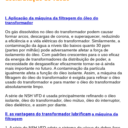
I. Aplicação da máquina da filtragem do óleo do
transformador
Os gás dissolvidos no óleo do transformador podem causar
formar arcos, descargas de corona, e superaquecer, reduzindo
a eficiência e a vida elétricas do transformador. Similarmente, a
contaminação da água a níveis tão baixos quanto 30 ppm
(partes por milhão) pode adversamente afetar a força de
isolamento do óleo. Com padrões crescentes para o uso eficaz
da energia de transformadores da distribuição de poder, a
necessidade de desgaseificar eficazmente tornar-se-á ainda
mais importante no futuro. A contaminação da partícula
igualmente afeta a função do óleo isolante. Assim, a máquina da
filtragem do óleo do transformador é exigida para refinar o óleo
usado do transformador e para manter o óleo do transformador
absolutamente limpo.
A série de NSH VFD é usada principalmente refinando o óleo
isolante, óleo do transformador, óleo mútuo, óleo do interruptor,
óleo dielétrico, e assim por diante.
II. as vantagens do transformador lubrificam
a máquina da
filtragem
1.
A série de NSH VFD adota o sistema do vácuo da dobro-fase,