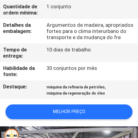
CONTROLE
Quantidade de
1 conjunto
ordem mínima:
DA
QUALIDADE
Detalhes da
Argumentos de madeira, apropriados
embalagem:
fortes para o clima interurbano do
transporte e da mudança do fre
CONTACTE-
Tempo de
10 dias de trabalho
NOS
entrega:
Habilidade da
30 conjuntos por mês
NOTÍCIA
fonte:
Destaque:
,
máquina da refinaria de petróleo
PEÇA
máquina da regeneração do óleo
UMAS
MELHOR PREÇO
CITAÇÕES
MAPA