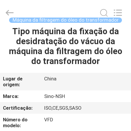
NSH
Oil
Purifier
Manufacture
Co.,
Máquina da filtragem do óleo do transformador
Ltd.
All
Tipo máquina da fixação da
CASA
Rights
Reserved.
desidratação do vácuo da
PRODUTOS
máquina da filtragem do óleo
do transformador
SOBRE
NÓS
Lugar de
China
origem:
EXCURSÃO
Marca:
Sino-NSH
DA
Certificação:
ISO,CE,SGS,SASO
FÁBRICA
Número do
VFD
modelo: