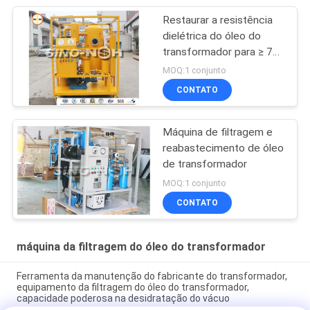
Restaurar a resistência
dielétrica do óleo do
transformador para ≥ 75
kV no local para
MOQ:1 conjunto
transformadores de
CONTATO
potência de 110 kV ≈
500 kV
Máquina de filtragem e
reabastecimento de óleo
de transformador
MOQ:1 conjunto
CONTATO
máquina da filtragem do óleo do transformador
Ferramenta da manutenção do fabricante do transformador,
equipamento da filtragem do óleo do transformador,
capacidade poderosa na desidratação do vácuo