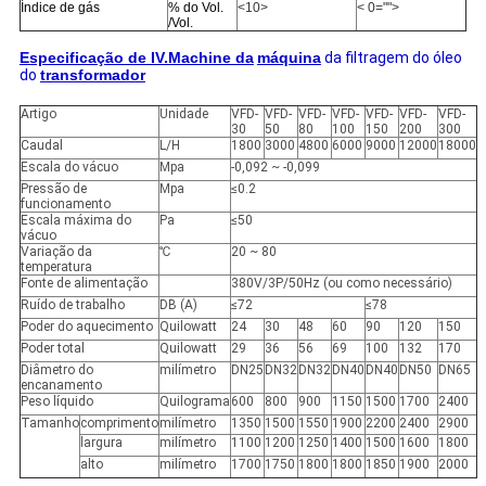
Índice de gás
% do Vol.
<10>
< 0="">
/Vol.
Especificação de IV.Machine da
máquina
da filtragem do óleo
do
transformador
Artigo
Unidade
VFD-
VFD-
VFD-
VFD-
VFD-
VFD-
VFD-
30
50
80
100
150
200
300
Caudal
L/H
1800
3000
4800
6000
9000
12000
18000
Escala do vácuo
Mpa
-0,092 ~ -0,099
Pressão de
Mpa
≤0.2
funcionamento
Escala máxima do
Pa
≤50
vácuo
Variação da
℃
20 ~ 80
temperatura
Fonte de alimentação
380V/3P/50Hz (ou como necessário)
Ruído de trabalho
DB (A)
≤72
≤78
Poder do aquecimento
Quilowatt
24
30
48
60
90
120
150
Poder total
Quilowatt
29
36
56
69
100
132
170
Diâmetro do
milímetro
DN25
DN32
DN32
DN40
DN40
DN50
DN65
encanamento
Peso líquido
Quilograma
600
800
900
1150
1500
1700
2400
Tamanho
comprimento
milímetro
1350
1500
1550
1900
2200
2400
2900
largura
milímetro
1100
1200
1250
1400
1500
1600
1800
alto
milímetro
1700
1750
1800
1800
1850
1900
2000