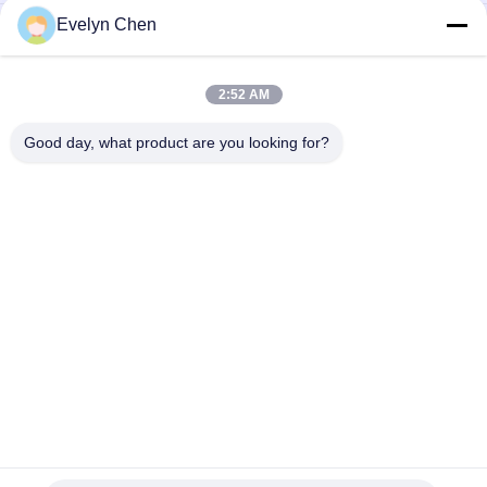
Evelyn Chen
Óleo que processa, móbil do transformador de poder da grade
na subestação, com sala de comando separada, sistema de
tratamento do óleo do transformador
2:52 AM
Máquina da filtragem do óleo do transformador da isolação
para a alta tensão do transformador de poder de 30 MVA
Good day, what product are you looking for?
Categorias populares
Todos
Purificador De Óleo 
Purificador De Óleo 
Vácuo
Da Isolação
Purificador De Óleo 
Purificador De Óleo 
Do Transformador
Centrífugo
Máquina Da 
Purificador Do Óleo 
Filtragem Do Óleo 
De Lubrificação
Do Transformador
Purificador De Óleo 
Máquina Da 
Da Turbina
Filtragem Do Óleo 
Hidráulico