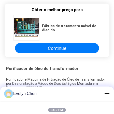
Obter o melhor preço para
Fábrica de tratamento móvel do
óleo do
transformador/purificador de
óleo portátil óleo isolante
Continue
Purificador de óleo do transformador
Purificador e Máquina de Filtração de Óleo de Transformador
por Desidratação a Vácuo de Dois Estágios Montada em
Reboque de 18000 LPH
Evelyn Chen
Restaurar a resistência dielétrica do óleo do transformador a
≥ 75 kV no local para transformadores de 110 kV
1:10 PM
Purificador de óleo de aço inoxidável do vácuo do desidratador