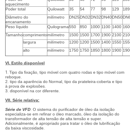
aquecimento
Poder total
Quilowatt
35
54
77
98
129
189
Diâmetro do
milímetro
DN25
DN32
DN32
DN40
DN50
DN
encanamento
Peso líquido
Quilograma
550
850
1000
1100
1400
160
Tamanho
comprimento
milímetro
1500
1500
1700
1900
2100
210
largura
milímetro
1200
1200
1500
1400
1550
155
alto
milímetro
1750
1750
1850
1800
1900
190
VI. Estilo disponível
1.
Tipo da fixação, tipo móvel com quatro rodas e tipo móvel com
reboque.
2. tipo da aparência do Normal, tipo da prateleira-coberta e tipo
à prova de explosões.
3. disponível na cor diferente.
VII. Série relativa:
Série de VFD
: O sistema do purificador de óleo da isolação
especializa-se em refinar o óleo marcado, óleo da isolação do
transformador de alta tensão de alta tensão e super.
Adicionalmente, é apropriado para tratar o óleo de lubrificação
da baixa viscosidade.