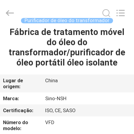
NSH
Oil
Purifier
Manufacture
Co.,
Purificador de óleo do transformador
Ltd.
All
Fábrica de tratamento móvel
CASA
Rights
Reserved.
do óleo do
PRODUTOS
transformador/purificador de
óleo portátil óleo isolante
SOBRE
NÓS
Lugar de
China
origem:
EXCURSÃO
Marca:
Sino-NSH
DA
Certificação:
ISO, CE, SASO
FÁBRICA
Número do
VFD
modelo: