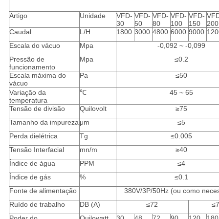
Artigo
Unidade
VFD-
VFD-
VFD-
VFD-
VFD-
VFD
30
50
80
100
150
200
Caudal
L/H
1800
3000
4800
6000
9000
120
Escala do vácuo
Mpa
-0,092 ~ -0,099
Pressão de
Mpa
≤0.2
funcionamento
Escala máxima do
Pa
≤50
vácuo
Variação da
℃
45 ~ 65
temperatura
Tensão de divisão
Quilovolt
≥75
Tamanho da impureza
μm
≤5
Perda dielétrica
Tg
≤0.005
Tensão Interfacial
mn/m
≥40
Índice de água
PPM
≤4
Índice de gás
%
≤0.1
Fonte de alimentação
380V/3P/50Hz (ou como neces
Ruído de trabalho
DB (A)
≤72
≤
Poder do
Quilowatt
30
48
72
90
120
180