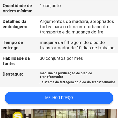
CONTROLE
Quantidade de
1 conjunto
ordem mínima:
DA
QUALIDADE
Detalhes da
Argumentos de madeira, apropriados
embalagem:
fortes para o clima interurbano do
transporte e da mudança do fre
CONTACTE-
Tempo de
máquina da filtragem do óleo do
NOS
entrega:
transformador de 10 dias de trabalho
Habilidade da
30 conjuntos por mês
NOTÍCIA
fonte:
Destaque:
máquina da purificação de óleo do
transformador
PEÇA
,
sistema da filtragem do óleo do transformador
UMAS
CITAÇÕES
MELHOR PREÇO
MAPA