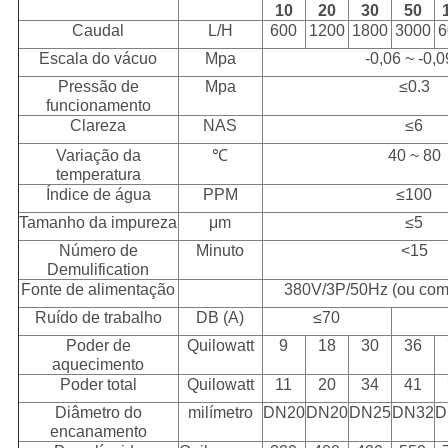
10
20
30
50
Caudal
L/H
600
1200
1800
3000
6
Escala do vácuo
Mpa
-0,06 ~ -0,
Pressão de
Mpa
≤0.3
funcionamento
Clareza
NAS
≤6
Variação da
℃
40 ~ 80
temperatura
Índice de água
PPM
≤100
Tamanho da impureza
μm
≤5
Número de
Minuto
<15
Demulification
Fonte de alimentação
380V/3P/50Hz (ou com
Ruído de trabalho
DB (A)
≤70
Poder de
Quilowatt
9
18
30
36
aquecimento
Poder total
Quilowatt
11
20
34
41
Diâmetro do
milímetro
DN20
DN20
DN25
DN32
D
encanamento