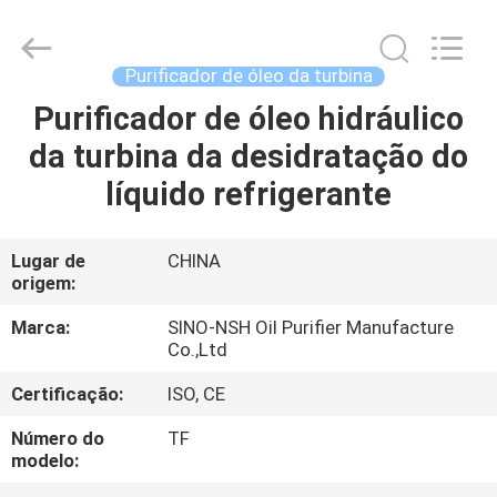
NSH
Oil
Purifier
Manufacture
Co.,
Purificador de óleo da turbina
Ltd.
All
Purificador de óleo hidráulico
CASA
Rights
Reserved.
da turbina da desidratação do
PRODUTOS
líquido refrigerante
SOBRE
Lugar de
CHINA
origem:
NÓS
Marca:
SINO-NSH Oil Purifier Manufacture
Co.,Ltd
EXCURSÃO
Certificação:
ISO, CE
DA
FÁBRICA
Número do
TF
modelo: