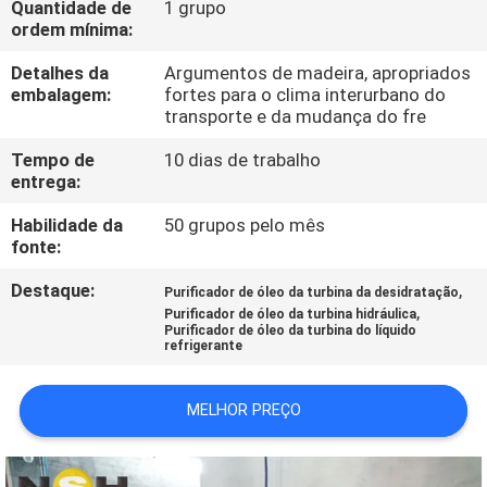
Quantidade de
1 grupo
CONTROLE
ordem mínima:
DA
Detalhes da
Argumentos de madeira, apropriados
QUALIDADE
embalagem:
fortes para o clima interurbano do
transporte e da mudança do fre
CONTACTE-
Tempo de
10 dias de trabalho
entrega:
NOS
Habilidade da
50 grupos pelo mês
fonte:
NOTÍCIA
Destaque:
,
Purificador de óleo da turbina da desidratação
,
Purificador de óleo da turbina hidráulica
PEÇA
Purificador de óleo da turbina do líquido
refrigerante
UMAS
CITAÇÕES
MELHOR PREÇO
MAPA