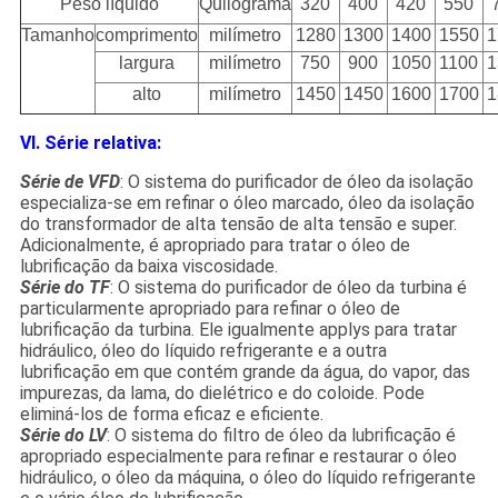
Peso líquido
Quilograma
320
400
420
550
Tamanho
comprimento
milímetro
1280
1300
1400
1550
1
largura
milímetro
750
900
1050
1100
1
alto
milímetro
1450
1450
1600
1700
1
VI. Série relativa:
Série de VFD
: O sistema do purificador de óleo da isolação
especializa-se em refinar o óleo marcado, óleo da isolação
do transformador de alta tensão de alta tensão e super.
Adicionalmente, é apropriado para tratar o óleo de
lubrificação da baixa viscosidade.
Série do TF
: O sistema do purificador de óleo da turbina é
particularmente apropriado para refinar o óleo de
lubrificação da turbina. Ele igualmente applys para tratar
hidráulico, óleo do líquido refrigerante e a outra
lubrificação em que contém grande da água, do vapor, das
impurezas, da lama, do dielétrico e do coloide. Pode
eliminá-los de forma eficaz e eficiente.
Série do LV
: O sistema do filtro de óleo da lubrificação é
apropriado especialmente para refinar e restaurar o óleo
hidráulico, o óleo da máquina, o óleo do líquido refrigerante