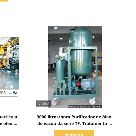
Mostrar detalhes
artícula
3000 litros/hora Purificador de óleo
e óleo da
de vácuo da série TF, Tratamento a
de baixo
vácuo de óleo de turbina
contacto