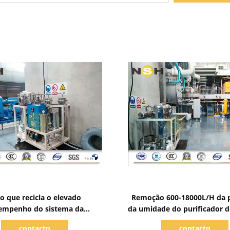
Mostrar detalhes
Mostrar detalhes
o que recicla o elevado
Remoção 600-18000L/H da p
empenho do sistema da
da umidade do purificador d
ação do óleo da turbina do
turbina do central elétrica 
contacto
contacto