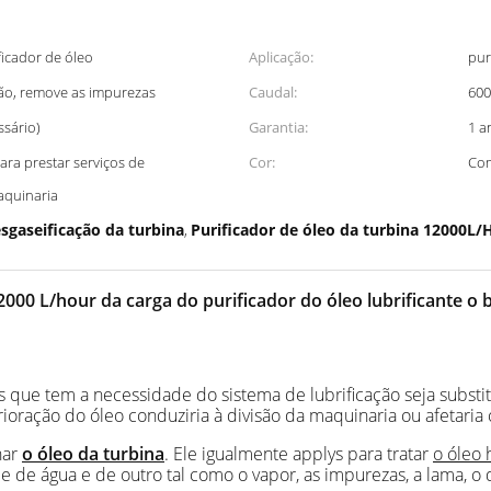
ficador de óleo
Aplicação:
pur
ção, remove as impurezas
Caudal:
600
sário)
Garantia:
1 a
ra prestar serviços de
Cor:
Com
aquinaria
esgaseificação da turbina
Purificador de óleo da turbina 12000L/
,
000 L/hour da carga do purificador do óleo lubrificante o 
s que tem a necessidade do sistema de lubrificação seja substi
ioração do óleo conduziria à divisão da maquinaria ou afetaria
nar
o óleo da turbina
. Ele igualmente applys para tratar
o óleo 
e água e de outro tal como o vapor, as impurezas, a lama, o di