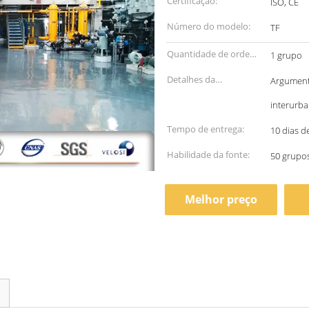
Certificação:
ISO, CE
Número do modelo:
TF
Quantidade de ordem
1 grupo
mínima:
Detalhes da
Argumento
embalagem:
interurba
Tempo de entrega:
10 dias d
Habilidade da fonte:
50 grupo
Melhor preço