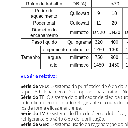
Ruído de trabalho
DB (A)
≤70
Poder de
Quilowatt
9
18
aquecimento
Poder total
Quilowatt
11
20
Diâmetro do
milímetro
DN20
DN20
D
encanamento
Peso líquido
Quilograma
320
400
comprimento
milímetro
1280
1300
Tamanho
largura
milímetro
750
900
alto
milímetro
1450
1450
VI. Série relativa:
Série de VFD
: O sistema do purificador de óleo da i
super. Adicionalmente, é apropriado para tratar o óle
Série do TF
: O sistema do purificador de óleo da tur
hidráulico, óleo do líquido refrigerante e a outra lu
los de forma eficaz e eficiente.
Série do LV
: O sistema do filtro de óleo da lubrific
refrigerante e o vário óleo de lubrificação.
Série de GER
: O sistema usado da regeneração do ól