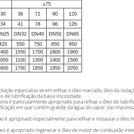
≤75
30
36
72
90
120
34
41
78
96
126
N25
DN32
DN40
DN50
DN65
420
550
750
850
950
1400
1550
1700
1800
1900
1050
1100
1300
1400
1500
1600
1700
1850
1950
2050
solação especializa-se em refinar o óleo marcado, óleo da isolaç
o de lubrificação da baixa viscosidade.
bina é particularmente apropriado para refinar o óleo de lubrifi
brificação em que contém grande da água, do vapor, das impureza
ação é apropriado especialmente para refinar e restaurar o óleo h
eo é apropriado regenerar o óleo de motor de combustão intern