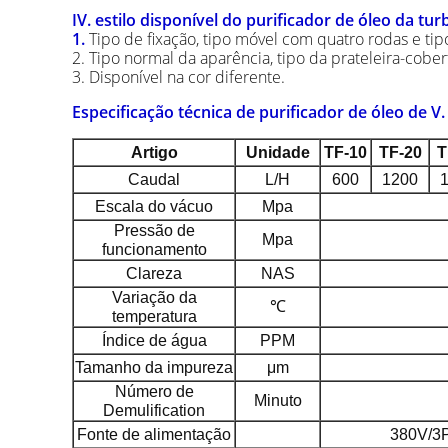
IV. estilo disponível do purificador de óleo da tur
1.
Tipo de fixação, tipo móvel com quatro rodas e t
2. Tipo normal da aparência, tipo da prateleira-cober
3. Disponível na cor diferente.
Especificação técnica de purificador de óleo de V.
Artigo
Unidade
TF-10
TF-20
T
Caudal
L/H
600
1200
Escala do vácuo
Mpa
Pressão de
Mpa
funcionamento
Clareza
NAS
Variação da
℃
temperatura
Índice de água
PPM
Tamanho da impureza
μm
Número de
Minuto
Demulification
Fonte de alimentação
380V/3P