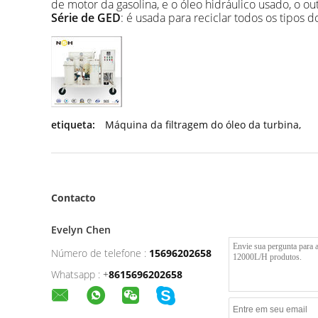
de motor da gasolina, e o óleo hidráulico usado, o ou
Série de GED
: é usada para reciclar todos os tipos 
etiqueta:
Máquina da filtragem do óleo da turbina
,
Contacto
Evelyn Chen
Número de telefone :
15696202658
Whatsapp :
+
8615696202658