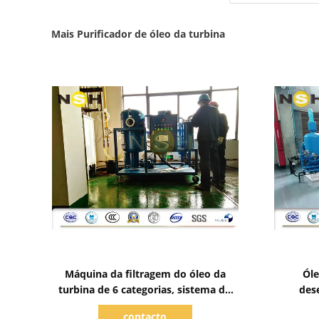
Mais Purificador de óleo da turbina
Mostrar detalhes
Máquina da filtragem do óleo da
Óle
turbina de 6 categorias, sistema do
des
vácuo da turbina da elevada precisão
regener
contacto