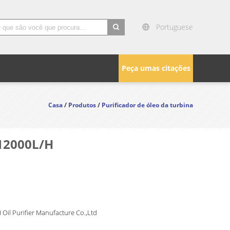
Portuguese
search
Peça umas citações
Casa
/
Produtos
/
Purificador de óleo da turbina
 12000L/H
Oil Purifier Manufacture Co.,Ltd