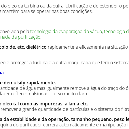
 do óleo da turbina ou da outra lubrificação e de estender o 
s mantêm para se operar nas boas condições.
senvolvida pela
tecnologia da evaporação do vácuo
,
tecnologia 
finada da purificação
.
oloide, etc. dielétrico
rapidamente e eficazmente na situação d
eo e proteger a turbina e a outra maquinaria que tem o sistema
na
e e demulsify rapidamente.
antidade de água mas igualmente remove a água do traço do ól
fazer o óleo emulsionado turvo muito claro.
 óleo tal como as impurezas, a lama etc.
remover a grande quantidade de partículas e o sistema do filtr
a da estabilidade e da operação, tamanho pequeno, peso le
áquina do purificador correrá automaticamente e manipulação fá