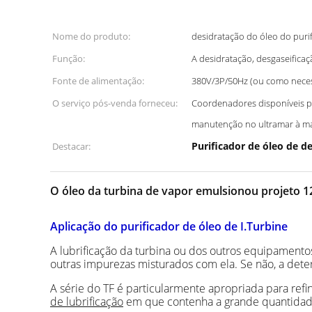
Nome do produto:
desidratação do óleo do puri
Função:
A desidratação, desgaseifica
Fonte de alimentação:
380V/3P/50Hz (ou como neces
O serviço pós-venda forneceu:
Coordenadores disponíveis pa
manutenção no ultramar à m
Purificador de óleo de d
Destacar:
O óleo da turbina de vapor emulsionou projeto 12
Aplicação do purificador de óleo de I.Turbine
A lubrificação da turbina ou dos outros equipamento
outras impurezas misturados com ela. Se não, a deter
A série do TF é particularmente apropriada para refi
de lubrificação
em que contenha a grande quantidade d