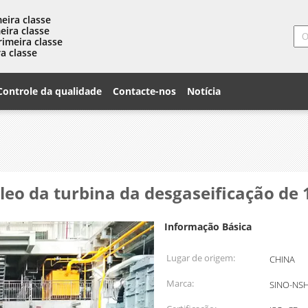
eira classe
eira classe
rimeira classe
a classe
Controle da qualidade
Contacte-nos
Notícia
óleo da turbina da desgaseificação de
Informação Básica
Lugar de origem:
CHINA
Marca:
SINO-NSH 