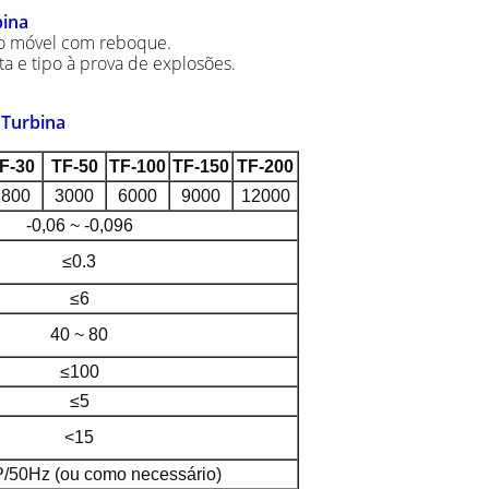
bina
ipo móvel com reboque.
ta e tipo à prova de explosões.
 Turbina
F-30
TF-50
TF-100
TF-150
TF-200
1800
3000
6000
9000
12000
-0,06 ~ -0,096
≤0.3
≤6
40 ~ 80
≤100
≤5
<15
/50Hz (ou como necessário)