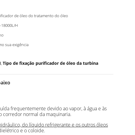
ificador de óleo do tratamento do óleo
-18000L/H
no
o sua exigência
H
Tipo de fixação purificador de óleo da turbina
,
baixo
tuída frequentemente devido ao vapor, à água e às
 o corredor normal da maquinaria.
hidráulico, do líquido refrigerante e os outros óleos
elétrico e o coloide.