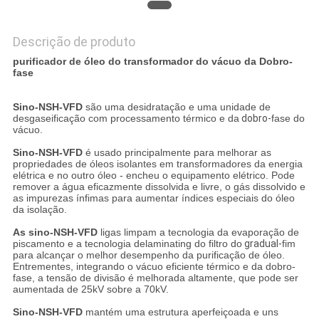
Descrição de produto
purificador de óleo do transformador do vácuo da Dobro-
fase
Sino-NSH-VFD
são uma desidratação e uma unidade de
desgaseificação com processamento térmico e da
dobro-
fase do
vácuo.
Sino-NSH-VFD
é usado principalmente para melhorar as
propriedades de óleos isolantes em transformadores da energia
elétrica e no outro óleo - encheu o equipamento elétrico. Pode
remover a água eficazmente dissolvida e livre, o gás dissolvido e
as impurezas ínfimas para aumentar índices especiais do óleo
da isolação.
As sino-NSH-VFD
ligas limpam a tecnologia da evaporação de
piscamento e a tecnologia delaminating do filtro do
gradual-
fim
para alcançar o melhor desempenho da purificação de óleo.
Entrementes, integrando o vácuo eficiente térmico e da dobro-
fase, a tensão de divisão é melhorada altamente, que pode ser
aumentada de 25kV sobre a 70kV.
Sino-NSH-VFD
mantém uma estrutura aperfeiçoada e uns