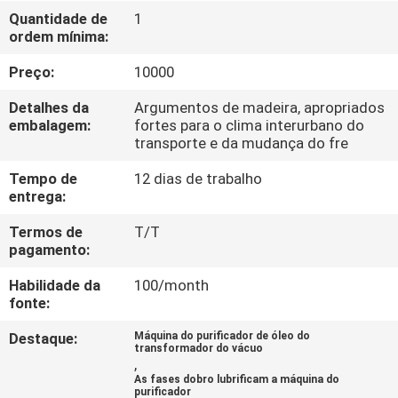
CONTROLE
Quantidade de
1
ordem mínima:
DA
QUALIDADE
Preço:
10000
Detalhes da
Argumentos de madeira, apropriados
CONTACTE-
embalagem:
fortes para o clima interurbano do
transporte e da mudança do fre
NOS
Tempo de
12 dias de trabalho
entrega:
NOTÍCIA
Termos de
T/T
pagamento:
PEÇA
Habilidade da
100/month
UMAS
fonte:
CITAÇÕES
Destaque:
Máquina do purificador de óleo do
transformador do vácuo
,
As fases dobro lubrificam a máquina do
MAPA
purificador