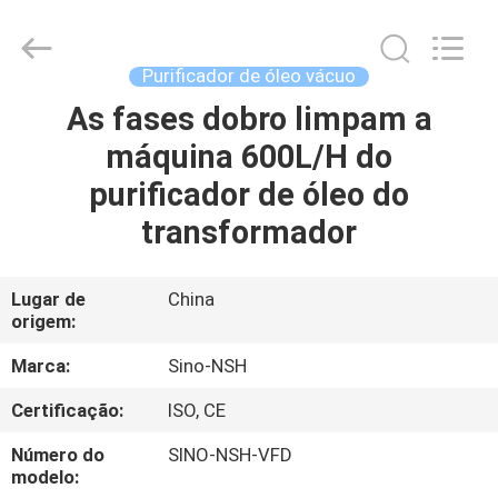
NSH
Oil
Purifier
Manufacture
Co.,
Purificador de óleo vácuo
Ltd.
All
As fases dobro limpam a
CASA
Rights
Reserved.
máquina 600L/H do
PRODUTOS
purificador de óleo do
transformador
SOBRE
NÓS
Lugar de
China
origem:
EXCURSÃO
Marca:
Sino-NSH
DA
Certificação:
ISO, CE
FÁBRICA
Número do
SINO-NSH-VFD
modelo: