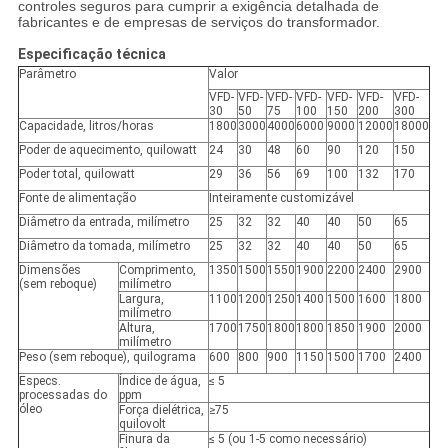
controles seguros para cumprir a exigência detalhada de
fabricantes e de empresas de serviços do transformador.
Especificação técnica
Parâmetro
Valor
VFD-
VFD-
VFD-
VFD-
VFD-
VFD-
VFD-
30
50
75
100
150
200
300
Capacidade, litros/horas
1800
3000
4000
6000
9000
12000
18000
Poder de aquecimento, quilowatt
24
30
48
60
90
120
150
Poder total, quilowatt
29
36
56
69
100
132
170
Fonte de alimentação
Inteiramente customizável
Diâmetro da entrada, milímetro
25
32
32
40
40
50
65
Diâmetro da tomada, milímetro
25
32
32
40
40
50
65
Dimensões
Comprimento,
1350
1500
1550
1900
2200
2400
2900
(sem reboque)
milímetro
Largura,
1100
1200
1250
1400
1500
1600
1800
milímetro
Altura,
1700
1750
1800
1800
1850
1900
2000
milímetro
Peso (sem reboque), quilograma
600
800
900
1150
1500
1700
2400
Especs.
Índice de água,
≤ 5
processadas do
ppm
óleo
Força dielétrica,
≥75
quilovolt
Finura da
≤ 5 (ou 1-5 como necessário)