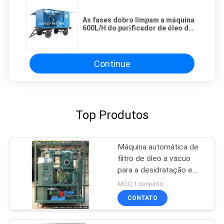
As fases dobro limpam a máquina
600L/H do purificador de óleo do
transformador
Continue
Top Produtos
Máquina automática de
filtro de óleo a vácuo
para a desidratação e
desgaseamento de óleo
MOQ:1 conjunto
de transformador
CONTATO