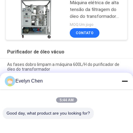
Máquina elétrica de alta
tensão da filtragem do
óleo do transformador
horizontal na linha
MOQ:Um jogo
trabalho
CONTATO
Purificador de óleo vácuo
As fases dobro limpam a máquina 600L/H do purificador de
óleo do transformador
Evelyn Chen
Fogo - fosfato resistente Ester Vacuum Oil Purifier
Dehydration 3000L/H
Máquina da desidratação do óleo da isolação de ABB para a
5:44 AM
subestação do transformador, a tampa da prova do tempo e o
reboque
Good day, what product are you looking for?
Categorias populares
Todos