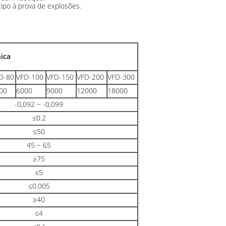
 tipo à prova de explosões.
nica
D-80
VFD-100
VFD-150
VFD-200
VFD-300
00
6000
9000
12000
18000
-0,092 ~ -0,099
≤0.2
≤50
45 ~ 65
≥75
≤5
≤0.005
≥40
≤4