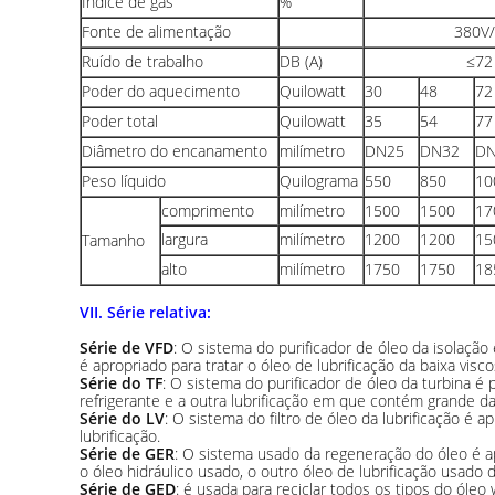
Índice de gás
%
Fonte de alimentação
380V/
Ruído de trabalho
DB (A)
≤72
Poder do aquecimento
Quilowatt
30
48
72
Poder total
Quilowatt
35
54
77
Diâmetro do encanamento
milímetro
DN25
DN32
DN
Peso líquido
Quilograma
550
850
10
comprimento
milímetro
1500
1500
17
largura
milímetro
1200
1200
15
Tamanho
alto
milímetro
1750
1750
18
VII. Série relativa:
Série de VFD
: O sistema do purificador de óleo da isolação
é apropriado para tratar o óleo de lubrificação da baixa visc
Série do TF
: O sistema do purificador de óleo da turbina é p
refrigerante e a outra lubrificação em que contém grande da 
Série do LV
: O sistema do filtro de óleo da lubrificação é a
lubrificação.
Série de GER
: O sistema usado da regeneração do óleo é ap
o óleo hidráulico usado, o outro óleo de lubrificação usado 
Série de GED
: é usada para reciclar todos os tipos do óleo