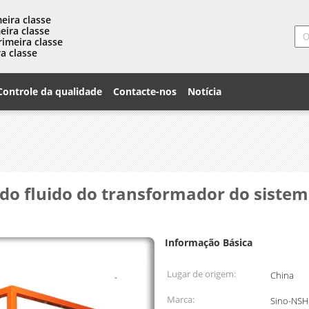
eira classe
eira classe
rimeira classe
a classe
Controle da qualidade
Contacte-nos
Notícia
o fluido do transformador do sistema
Informação Básica
Lugar de origem:
China
Marca:
Sino-NSH