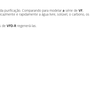
da da purificação. Comparando para modelar
a
série de
VF
,
icazmente e rapidamente a água livre, solúvel, o carbono, os
es de
VFD-R
regenerá-las.