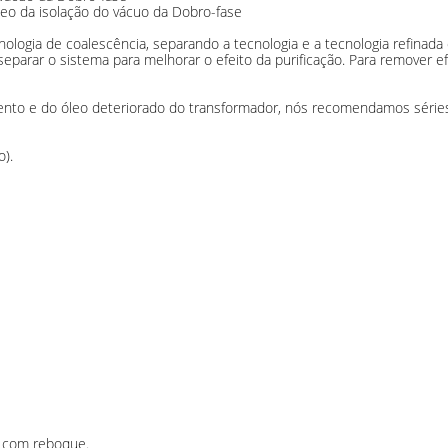
leo da isolação do vácuo da Dobro-fase
ecnologia de coalescência, separando a tecnologia e a tecnologia refina
parar o sistema para melhorar o efeito da purificação. Para remover ef
ento e do óleo deteriorado do transformador, nós recomendamos séri
o).
l com reboque.