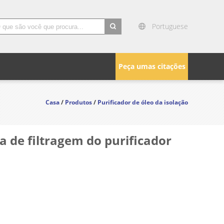
Portuguese
search
Peça umas citações
Casa
/
Produtos
/
Purificador de óleo da isolação
 de filtragem do purificador