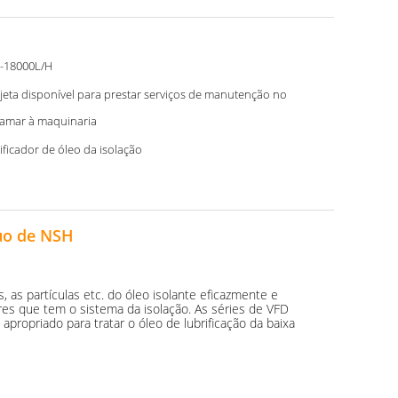
-18000L/H
jeta disponível para prestar serviços de manutenção no
ramar à maquinaria
ificador de óleo da isolação
uo de NSH
 as partículas etc. do óleo isolante eficazmente e
es que tem o sistema da isolação. As séries de VFD
apropriado para tratar o óleo de lubrificação da baixa