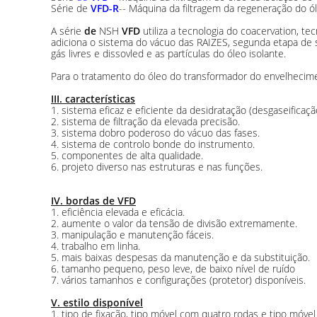
Série de
VFD-R
-- Máquina da filtragem da regeneração do ó
A série
de
NSH
VFD
utiliza a tecnologia do coacervation, t
adiciona o sistema do vácuo das RAIZES, segunda etapa de se
gás livres e dissovled e as partículas do óleo isolante.
Para o tratamento do óleo do transformador do envelhecim
III. características
1. sistema eficaz e eficiente da desidratação (desgaseificaçã
2. sistema de filtração da elevada precisão.
3. sistema dobro poderoso do vácuo das fases.
4. sistema de controlo bonde do instrumento.
5. componentes de alta qualidade.
6. projeto diverso nas estruturas e nas funções.
IV. bordas de VFD
1. eficiência elevada e eficácia.
2. aumente o valor da tensão de divisão extremamente.
3. manipulação e manutenção fáceis.
4. trabalho em linha.
5. mais baixas despesas da manutenção e da substituição.
6. tamanho pequeno, peso leve, de baixo nível de ruído
7. vários tamanhos e configurações (protetor) disponíveis.
V. estilo disponível
1. tipo de fixação, tipo móvel com quatro rodas e tipo móve