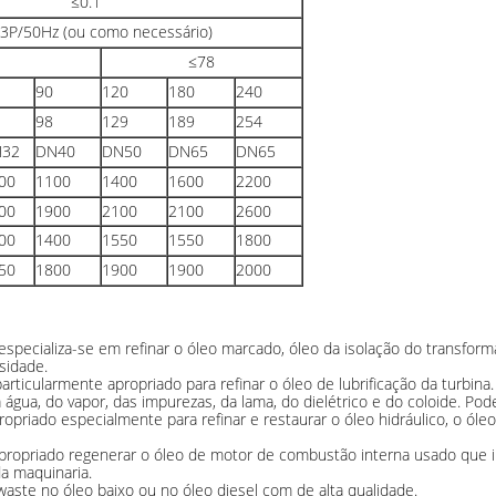
≤0.1
3P/50Hz (ou como necessário)
≤78
90
120
180
240
98
129
189
254
32
DN40
DN50
DN65
DN65
00
1100
1400
1600
2200
00
1900
2100
2100
2600
00
1400
1550
1550
1800
50
1800
1900
1900
2000
 especializa-se em refinar o óleo marcado, óleo da isolação do transfor
osidade.
articularmente apropriado para refinar o óleo de lubrificação da turbina. 
água, do vapor, das impurezas, da lama, do dielétrico e do coloide. Pode 
propriado especialmente para refinar e restaurar o óleo hidráulico, o óle
ropriado regenerar o óleo de motor de combustão interna usado que inc
da maquinaria.
 waste no óleo baixo ou no óleo diesel com de alta qualidade.