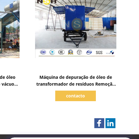
Mostrar detalhes
de óleo
Máquina de depuração de óleo de
e vácuo
transformador de resíduos Remoção
istema de
de água de rastreamento Tratamento
contacto
de fluidos de isolamento