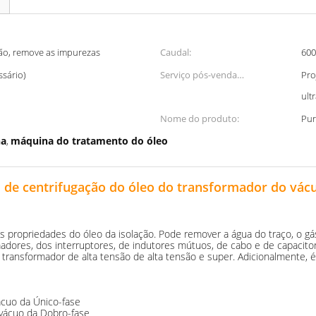
ção, remove as impurezas
Caudal:
600
sário)
Serviço pós-venda
Pro
proporcionado:
ult
Nome do produto:
Pur
na
máquina do tratamento do óleo
,
 de centrifugação do óleo do transformador do vác
propriedades do óleo da isolação. Pode remover a água do traço, o gás,
ores, dos interruptores, de indutores mútuos, de cabo e de capacitor
transformador de alta tensão de alta tensão e super. Adicionalmente, é 
ácuo da Único-fase
 vácuo da Dobro-fase