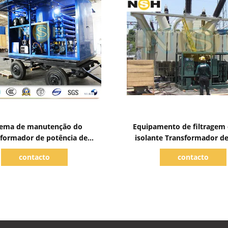
Mostrar detalhes
Mostrar detalhes
tema de manutenção do
Equipamento de filtragem 
sformador de potência de
isolante Transformador d
to de óleo de transformador
Instalação de purificação S
contacto
contacto
lto vácuo 110 kV-500 kV
fluido dielétrico