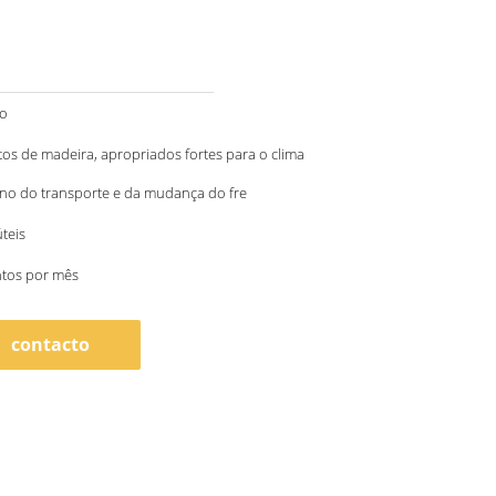
to
s de madeira, apropriados fortes para o clima
no do transporte e da mudança do fre
úteis
ntos por mês
contacto