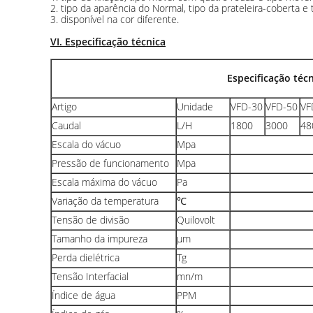
2. tipo da aparência do Normal, tipo da prateleira-coberta e
3. disponível na cor diferente.
VI. Especificação técnica
Especificação téc
Artigo
Unidade
VFD-30
VFD-50
VF
Caudal
L/H
1800
3000
48
Escala do vácuo
Mpa
Pressão de funcionamento
Mpa
Escala máxima do vácuo
Pa
Variação da temperatura
℃
Tensão de divisão
Quilovolt
Tamanho da impureza
μm
Perda dielétrica
Tg
Tensão Interfacial
mn/m
Índice de água
PPM