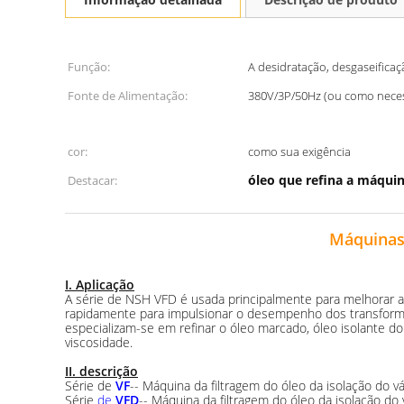
Função:
A desidratação, desgaseifica
Fonte de Alimentação:
380V/3P/50Hz (ou como neces
cor:
como sua exigência
óleo que refina a máqui
Destacar:
Máquinas
I. Aplicação
A série de NSH VFD é usada principalmente para melhorar as 
rapidamente para impulsionar o desempenho dos transformad
especializam-se em refinar o óleo marcado, óleo isolante do 
viscosidade.
II. descrição
Série de
VF
-- Máquina da filtragem do óleo da isolação do v
Série
de
VFD
-- Máquina da filtragem do óleo da isolação do