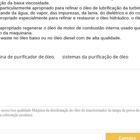
ação da baixa viscosidade.
 particularmente apropriado para refinar o óleo de lubrificação da turbin
rande da água, do vapor, das impurezas, da lama, do dielétrico e do col
apropriado especialmente para refinar e restaurar o óleo hidráulico, o ó
apropriado regenerar o óleo de motor de combustão interna usado que i
do da maquinaria.
o waste no óleo baixo ou no óleo diesel com de alta qualidade.
na de purificador de óleo
,
sistemas da purificação de óleo
Contato