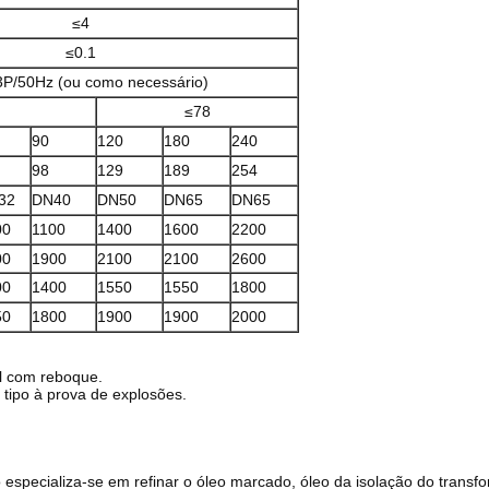
≤4
≤0.1
P/50Hz (ou como necessário)
≤78
90
120
180
240
98
129
189
254
32
DN40
DN50
DN65
DN65
00
1100
1400
1600
2200
00
1900
2100
2100
2600
00
1400
1550
1550
1800
50
1800
1900
1900
2000
el com reboque.
e tipo à prova de explosões.
o especializa-se em refinar o óleo marcado, óleo da isolação do transf