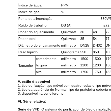
Índice de água
PPM
Índice de gás
%
Fonte de alimentação
380V/3
Ruído de trabalho
DB (A)
≤72
Poder do aquecimento
Quilowatt
30
48
72
Poder total
Quilowatt
35
54
77
Diâmetro do encanamento
milímetro
DN25
DN32
DN
Peso líquido
Quilograma
550
850
10
comprimento
milímetro
1500
1500
17
largura
milímetro
1200
1200
15
Tamanho
alto
milímetro
1750
1750
18
V. estilo disponível
1. tipo de fixação, tipo móvel com quatro rodas e tipo móv
2. tipo da aparência do Normal, tipo da prateleira-coberta 
3. disponível na cor diferente.
VI. Série relativa:
Série de VFD
: O sistema do purificador de óleo da isolaçã