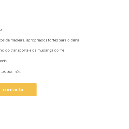
to
s de madeira, apropriados fortes para o clima
no do transporte e da mudança do fre
úteis
ntos por mês
contacto