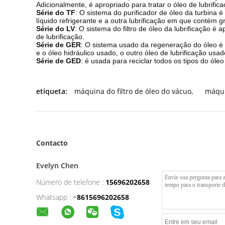
Adicionalmente, é apropriado para tratar o óleo de lubrific
Série do TF
: O sistema do purificador de óleo da turbina é
líquido refrigerante e a outra lubrificação em que contém g
Série do LV
: O sistema do filtro de óleo da lubrificação é 
de lubrificação.
Série de GER
: O sistema usado da regeneração do óleo é 
e o óleo hidráulico usado, o outro óleo de lubrificação usa
Série de GED
: é usada para reciclar todos os tipos do óle
etiqueta:
máquina do filtro de óleo do vácuo
,
máqui
Contacto
Evelyn Chen
Número de telefone :
15696202658
Whatsapp :
+
8615696202658