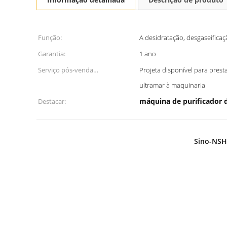
Função:
A desidratação, desgaseifica
Garantia:
1 ano
Serviço pós-venda
Projeta disponível para pres
proporcionado:
ultramar à maquinaria
máquina de purificador 
Destacar:
Sino-NSH