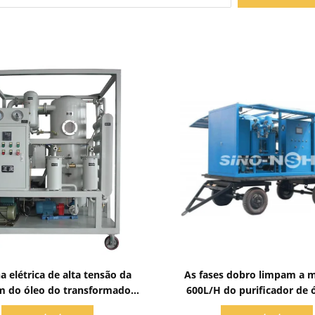
Mostrar detalhes
Mostrar detalhes
 elétrica de alta tensão da
As fases dobro limpam a 
em do óleo do transformador
600L/H do purificador de 
zontal na linha trabalho
transformador