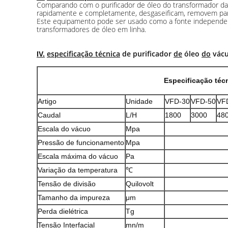
Comparando com o purificador de óleo do transformador da ú
rapidamente e completamente, desgaseificam, removem partíc
Este equipamento pode ser usado como a fonte independen
transformadores de óleo em linha.
especificação técnica
de purificador
de
óleo
do
vác
IV.
Especificação téc
Artigo
Unidade
VFD-30
VFD-50
VF
Caudal
L/H
1800
3000
48
Escala do vácuo
Mpa
Pressão de funcionamento
Mpa
Escala máxima do vácuo
Pa
Variação da temperatura
℃
Tensão de divisão
Quilovolt
Tamanho da impureza
μm
Perda dielétrica
Tg
Tensão Interfacial
mn/m