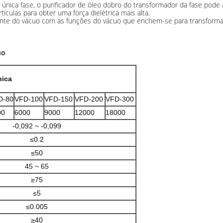
nica fase, o purificador de óleo dobro do transformador da fase pode a
ulas para obter uma força dielétrica mais alta.
te do vácuo com as funções do vácuo que enchem-se para transformad
uo
nica
D-80
VFD-100
VFD-150
VFD-200
VFD-300
00
6000
9000
12000
18000
-0,092 ~ -0,099
≤0.2
≤50
45 ~ 65
≥75
≤5
≤0.005
≥40