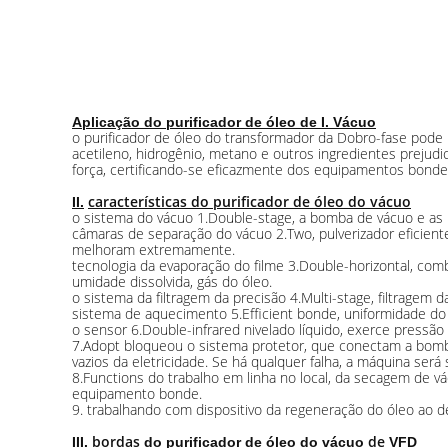
Aplicação do purificador de óleo de I. Vácuo
o purificador de óleo do transformador da Dobro-fase pode 
acetileno, hidrogênio, metano e outros ingredientes prejudic
força, certificando-se eficazmente dos equipamentos bon
características do purificador de óleo do vácuo
II.
o sistema do vácuo 1.Double-stage, a bomba de vácuo e as r
câmaras de separação do vácuo 2.Two, pulverizador eficient
melhoram extremamente.
tecnologia da evaporação do filme 3.Double-horizontal, co
umidade dissolvida, gás do óleo.
o sistema da filtragem da precisão 4.Multi-stage, filtrage
sistema de aquecimento 5.Efficient bonde, uniformidade do
o sensor 6.Double-infrared nivelado líquido, exerce pressã
7.Adopt bloqueou o sistema protetor, que conectam a bomba
vazios da eletricidade. Se há qualquer falha, a máquina ser
8.Functions do trabalho em linha no local, da secagem de v
equipamento bonde.
9. trabalhando com dispositivo da regeneração do óleo ao deco
bordas
de
III.
do purificador de óleo do vácuo
VFD