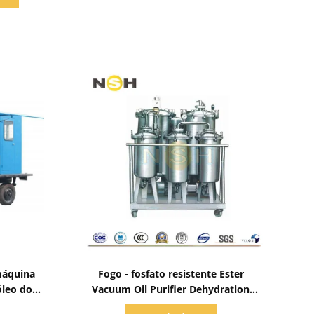
Mostrar detalhes
máquina
Fogo - fosfato resistente Ester
óleo do
Vacuum Oil Purifier Dehydration
3000L/H