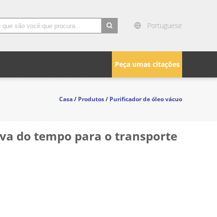
Portuguese
search
Peça umas citações
Casa
/
Produtos
/
Purificador de óleo vácuo
va do tempo para o transporte