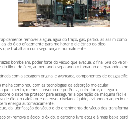
rapidamente remover a água, água do traço, gás, partículas assim como
iais do óleo eficazmente para melhorar o dielétrico do óleo
des que trabalham com segurança e normalmente.
aizes bombeiam, poder forte do vácuo que evacua, ≤ final 5Pa do valor
e do filme de óleo, aumentando separando o tamanho e separando a hora
mbinada com a secagem original e avançada, componentes de desgaseific
m da malha combinou com as tecnologias da adsorção molecular
 aquecimento, menos consumo de potência, cofre forte, e seguro.
o sobre o sistema protetor para assegurar a operação de máquina fácil 
 de óleo, o calefator e o sensor nivelado líquido, evitando o aquecim
á sem energia automaticamente.
ácuo, da lubrificação do vácuo e do enchimento do vácuo dos transform
lor (remova o ácido, o óxido, o carbono livre etc.) e à mais baixa perda