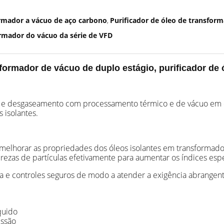
ormador a vácuo de aço carbono
Purificador de óleo de transfor
,
ormador do vácuo da série de VFD
ormador de vácuo de duplo estágio, purificador de 
 e desgaseamento com processamento térmico e de vácuo em d
s isolantes.
 melhorar as propriedades dos óleos isolantes em transformado
urezas de partículas efetivamente para aumentar os índices esp
 e controles seguros de modo a atender a exigência abrangent
quido
essão