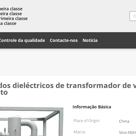
eira classe
eira classe
rimeira classe
a classe
Controle da qualidade
Contacte-nos
Notícia
os dieléctricos de transformador de v
nto
Informação Básica
Place of Origin:
China
Marca:
Sino-NSH