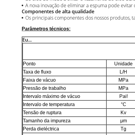
A nova inovação de eliminar a espuma pode evitar 
Componentes de alta qualidade
Os principais componentes dos nossos produtos, t
Parâmetros técnicos:
Eu...
Ponto
Unidade
Taxa de fluxo
L/H
Faixa de vácuo
MPa
Pressão de trabalho
MPa
Intervalo máximo de vácuo
Pai!
Intervalo de temperatura
°C
Tensão de ruptura
Kv
Tamanho da impureza
μm
Perda dieléctrica
Tg