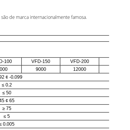
 são de marca internacionalmente famosa.
D-100
VFD-150
VFD-200
VFD-300
000
9000
12000
18000
92 ¢ -0.099
≤ 0.2
≤ 50
45 ¢ 65
≥ 75
≤ 5
≤ 0.005