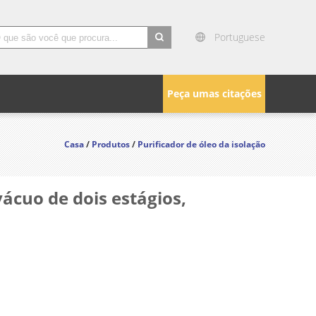
Portuguese
search
Peça umas citações
Casa
/
Produtos
/
Purificador de óleo da isolação
ácuo de dois estágios,