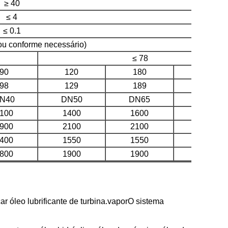
≥ 40
≤ 4
≤ 0.1
u conforme necessário)
≤ 78
90
120
180
240
98
129
189
254
N40
DN50
DN65
DN65
100
1400
1600
2200
900
2100
2100
2600
400
1550
1550
1800
800
1900
1900
2000
ar óleo lubrificante de turbina.vaporO sistema