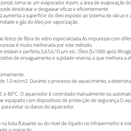
zontal, torna-se um evaporador.Assim, a área de evaporação do 
 pode desidratar e desgasear eficaz e eficientemente.
s) aumenta a superfície do óleo exposto ao sistema de vácuo e 
midade e gás do óleo por vaporização.
ão feitos de fibra de vidro especializada.As impurezas com dife
purezas é muito melhorada por este método.
m estável e perfeita.3,4,5,6,10 μm etc. Óleo β≥1000 após filtrag
tivo de enxaguamento e sujidade reversa, o que melhora a eficác
iformemente.
de 1,0 w/cm2. Durante o processo de aquecimento, a deterior
0°C e 80°C. O aquecedor é controlado manualmente ou automat
star equipado com dispositivos de protecção de segurança.O aq
 para evitar os danos do aquecedor.
na bola flutuante ou do nível de líquido no infravermelho é ins
ante a operação.