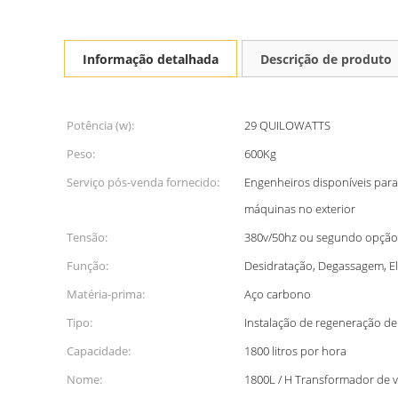
Informação detalhada
Descrição de produto
Potência (w):
29 QUILOWATTS
Peso:
600Kg
Serviço pós-venda fornecido:
Engenheiros disponíveis par
máquinas no exterior
Tensão:
380v/50hz ou segundo opção 
Função:
Desidratação, Degassagem, E
Matéria-prima:
Aço carbono
Tipo:
Instalação de regeneração de
Capacidade:
1800 litros por hora
Nome:
1800L / H Transformador de v