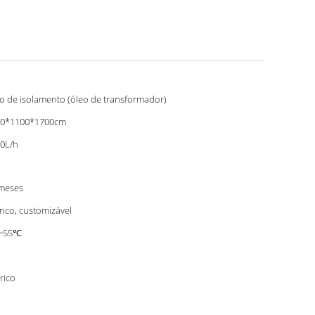
o de isolamento (óleo de transformador)
50*1100*1700cm
0L/h
meses
nco, customizável
0~55℃
o
trico