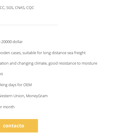
O, CCC, SGS, CNAS, CQC
-20000 dollar
oden cases, suitable for long distance sea freight
ation and changing climate, good resistance to moisture
ks
rking days for OEM
, Western Union, MoneyGram
er month
contacto