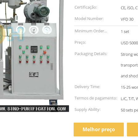
Certificação:
CE, IS
Model Number:
VFD 30
Minimum Order
1 set
Quantity:
Preço:
USD 5000
Packaging Details:
Strong wo
transport
and shoc
Delivery Time:
15-25 wo
Termos de pagamento:
L/C, T/T
Supply Ability:
50 sets p
Melhor preço