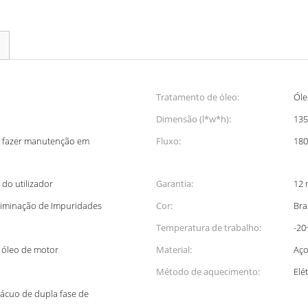
Tratamento de óleo:
Óle
Dimensão (l*w*h):
13
a fazer manutenção em
Fluxo:
180
do utilizador
Garantia:
12 
liminação de Impuridades
Cor:
Bra
Temperatura de trabalho:
-2
 óleo de motor
Material:
Aç
Método de aquecimento:
Elé
ácuo de dupla fase de