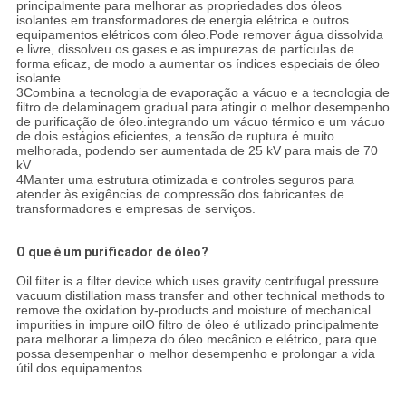
principalmente para melhorar as propriedades dos óleos
isolantes em transformadores de energia elétrica e outros
equipamentos elétricos com óleo.Pode remover água dissolvida
e livre, dissolveu os gases e as impurezas de partículas de
forma eficaz, de modo a aumentar os índices especiais de óleo
isolante.
3Combina a tecnologia de evaporação a vácuo e a tecnologia de
filtro de delaminagem gradual para atingir o melhor desempenho
de purificação de óleo.integrando um vácuo térmico e um vácuo
de dois estágios eficientes, a tensão de ruptura é muito
melhorada, podendo ser aumentada de 25 kV para mais de 70
kV.
4Manter uma estrutura otimizada e controles seguros para
atender às exigências de compressão dos fabricantes de
transformadores e empresas de serviços.
O que é um purificador de óleo?
Oil filter is a filter device which uses gravity centrifugal pressure
vacuum distillation mass transfer and other technical methods to
remove the oxidation by-products and moisture of mechanical
impurities in impure oilO filtro de óleo é utilizado principalmente
para melhorar a limpeza do óleo mecânico e elétrico, para que
possa desempenhar o melhor desempenho e prolongar a vida
útil dos equipamentos.