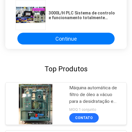
3000L/H PLC Sistema de controlo
e funcionamento totalmente
automático
Continue
Top Produtos
Máquina automática de
filtro de óleo a vácuo
para a desidratação e
desgaseamento de óleo
MOQ:1 conjunto
de transformador
CONTATO