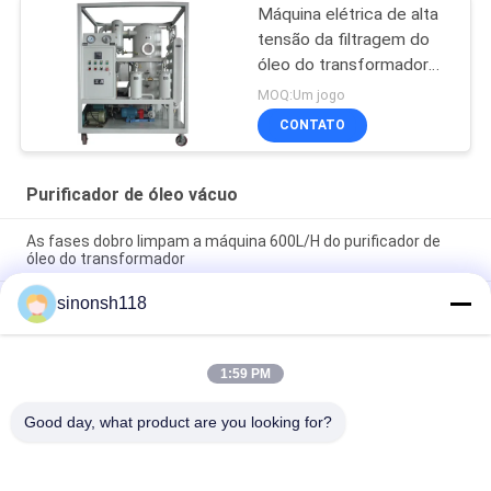
Máquina elétrica de alta
tensão da filtragem do
óleo do transformador
horizontal na linha
MOQ:Um jogo
trabalho
CONTATO
Purificador de óleo vácuo
As fases dobro limpam a máquina 600L/H do purificador de
óleo do transformador
sinonsh118
Fogo - fosfato resistente Ester Vacuum Oil Purifier
Dehydration 3000L/H
Máquina da desidratação do óleo da isolação de ABB para a
1:59 PM
subestação do transformador, a tampa da prova do tempo e o
reboque
Good day, what product are you looking for?
Categorias populares
Todos