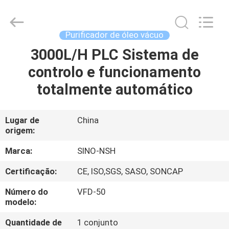
NSH
Oil
Purifier
Manufacture
Co.,
Purificador de óleo vácuo
Ltd.
All
3000L/H PLC Sistema de
CASA
Rights
Reserved.
controlo e funcionamento
PRODUTOS
totalmente automático
SOBRE
Lugar de
China
origem:
NÓS
Marca:
SINO-NSH
EXCURSÃO
Certificação:
CE, ISO,SGS, SASO, SONCAP
DA
Número do
VFD-50
FÁBRICA
modelo:
Quantidade de
1 conjunto