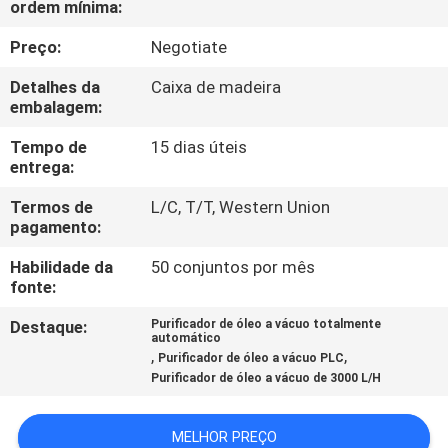
ordem mínima:
CONTROLE
DA
Preço:
Negotiate
QUALIDADE
Detalhes da
Caixa de madeira
embalagem:
CONTACTE-
Tempo de
15 dias úteis
entrega:
NOS
Termos de
L/C, T/T, Western Union
pagamento:
NOTÍCIA
Habilidade da
50 conjuntos por mês
fonte:
PEÇA
Destaque:
Purificador de óleo a vácuo totalmente
UMAS
automático
,
,
Purificador de óleo a vácuo PLC
CITAÇÕES
Purificador de óleo a vácuo de 3000 L/H
MAPA
MELHOR PREÇO