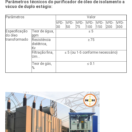
Parâmetros técnicos do purificador de óleo de isolamento a
vácuo de duplo estágio:
Parâmetros
Valor
VFD-
VFD-
VFD-
VFD-
VFD-
VFD-
VFD-
30
50
75
100
150
200
300
Especificação
Teor de água,
≤ 5
do óleo
ppm
transformado
Resistência
≥ 75
dielétrica,
Kv
Filtração fina,
≤ 5 (ou 1-5 conforme necessário)
Um...
Teor de gás,
≤ 0.1
%