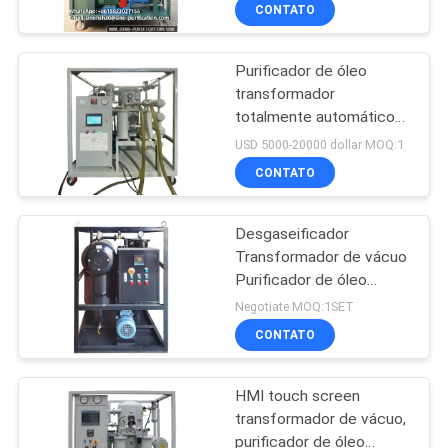
Equipment For Power
CONTROLE
CONTATO
Transformer Oils for all
DA
insulation oils Filter
Machine The Thermal
Purificador de óleo
QUALIDADE
235
Power Station Power
transformador
Plant
totalmente automático
Purificador de óleo
CONTACTE-
com ecrã táctil de 1800
USD 5000-20000 dollar MOQ:1
do transformador
a 18000 litros por hora
NOS
CONTATO
Desgaseificador
NOTÍCIA
Transformador de vácuo
Purificador de óleo
37
PEÇA
portátil 600lph
Negotiate MOQ:1SET
Purificador de óleo
UMAS
CONTATO
CITAÇÕES
centrífugo
HMI touch screen
transformador de vácuo,
MAPA
purificador de óleo