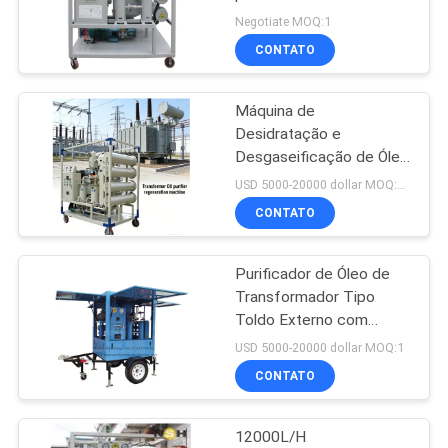
sistema PLC 3000 litros
DO
Negotiate MOQ:1
por hora
CONTATO
SITE
52
máquina da
Máquina de
PRIVACY
Desidratação e
filtragem do óleo do
POLICY
Desgaseificação de Óleo
de Transformador
transformador
USD 5000-20000 dollar MOQ:1 unidade
Purificador de Óleo
CONTATO
Máquina de Purificação
de Óleo a Vácuo de Duas
Fases
Purificador de Óleo de
146
Transformador Tipo
Purificador do óleo
Toldo Externo com
Reboque 6000 Litros por
USD 5000-20000 dollar MOQ:1
de lubrificação
Hora
CONTATO
12000L/H