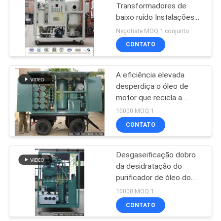
Transformadores de
baixo ruído Instalações
190
de purificação de óleo
Negotiate MOQ:1 conjunto
ODM
Purificador de óleo
CONTATO
da turbina
A eficiência elevada
desperdiça o óleo de
motor que recicla a
máquina 600L/H
10000 MOQ:1
CONTATO
11
Máquina da
Desgaseificação dobro
da desidratação do
filtragem do óleo
purificador de óleo do
hidráulico
transformador do vácuo
10000 MOQ:1
da fase
CONTATO