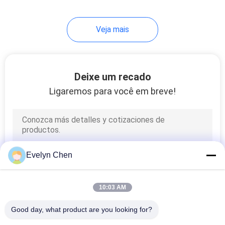
32
Veja mais
purificador de óleo
portátil
Deixe um recado
Ligaremos para você em breve!
46
Máquina da
Evelyn Chen
regeneração do
óleo do
10:03 AM
transformador
Good day, what product are you looking for?